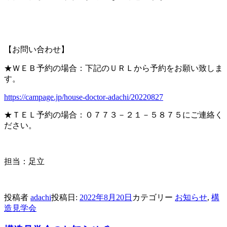
【お問い合わせ】
★ＷＥＢ予約の場合：下記のＵＲＬから予約をお願い致しま
す。
https://campage.jp/house-doctor-adachi/20220827
★ＴＥＬ予約の場合：０７７３－２１－５８７５にご連絡く
ださい。
担当：足立
投稿者
adachi
投稿日:
2022年8月20日
カテゴリー
お知らせ
,
構
造見学会