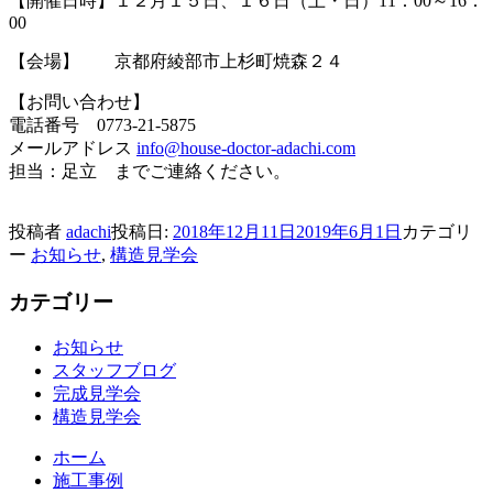
【開催日時】１２月１５日、１６日（土・日）11：00～16：
00
【会場】 京都府綾部市上杉町焼森２４
【お問い合わせ】
電話番号 0773-21-5875
メールアドレス
info@house-doctor-adachi.com
担当：足立 までご連絡ください。
投稿者
adachi
投稿日:
2018年12月11日
2019年6月1日
カテゴリ
ー
お知らせ
,
構造見学会
カテゴリー
お知らせ
スタッフブログ
完成見学会
構造見学会
ホーム
施工事例