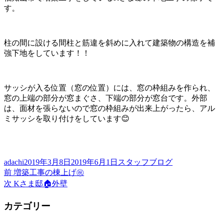
す。
柱の間に設ける間柱と筋違を斜めに入れて建築物の構造を補
強下地をしています！！
サッシが入る位置（窓の位置）には、窓の枠組みを作られ、
窓の上端の部分が窓まぐさ、下端の部分が窓台です。外部
は、面材を張らないので窓の枠組みが出来上がったら、アル
ミサッシを取り付けをしています😊
投
投
カ
adachi
2019年3月8日
2019年6月1日
スタッフブログ
稿
前
稿
テ
前
増築工事の棟上げ㊗️
投
者
の
次
日:
ゴ
次
Kさま邸🏠外壁
稿
投
の
リ
稿:
投
ー
ナ
カテゴリー
稿: