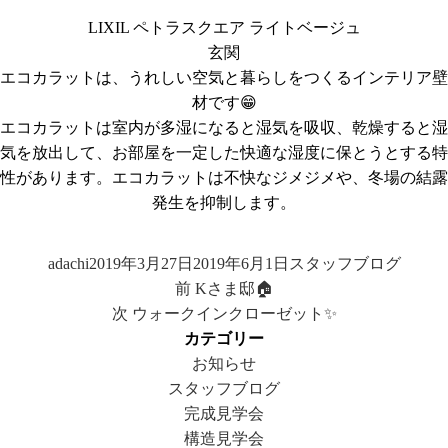
LIXIL ペトラスクエア ライトベージュ
玄関
エコカラットは、うれしい空気と暮らしをつくるインテリア壁
材です😁
エコカラットは室内が多湿になると湿気を吸収、乾燥すると湿
気を放出して、お部屋を一定した快適な湿度に保とうとする特
性があります。エコカラットは不快なジメジメや、冬場の結露
発生を抑制します。
投
投
カ
adachi
2019年3月27日
2019年6月1日
スタッフブログ
投
稿
稿
前
テ
前
Kさま邸🏠
稿
者
日:
次
の
ゴ
次
ウォークインクローゼット✨
ナ
の
投
リ
カテゴリー
ビ
投
稿:
ー
お知らせ
ゲ
稿:
スタッフブログ
ー
完成見学会
シ
構造見学会