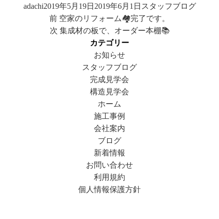
投
投
カ
adachi
2019年5月19日
2019年6月1日
スタッフブログ
投
稿
稿
前
テ
前
空家のリフォーム🏘完了です。
稿
者
日:
の
次
ゴ
次
集成材の板で、オーダー本棚📚
ナ
投
の
リ
カテゴリー
ビ
稿:
投
ー
お知らせ
ゲ
稿:
スタッフブログ
ー
完成見学会
シ
構造見学会
ョ
ホーム
ン
施工事例
会社案内
ブログ
新着情報
お問い合わせ
利用規約
個人情報保護方針