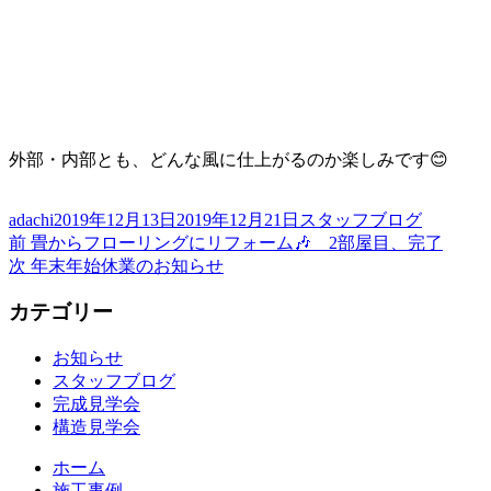
外部・内部とも、どんな風に仕上がるのか楽しみです😊
投
投
カ
adachi
2019年12月13日
2019年12月21日
スタッフブログ
稿
前
稿
テ
前
畳からフローリングにリフォーム🎶 2部屋目、完了
投
者
の
次
日:
ゴ
次
年末年始休業のお知らせ
稿
投
の
リ
カテゴリー
稿:
投
ー
ナ
稿:
ビ
お知らせ
スタッフブログ
ゲ
完成見学会
ー
構造見学会
シ
ホーム
施工事例