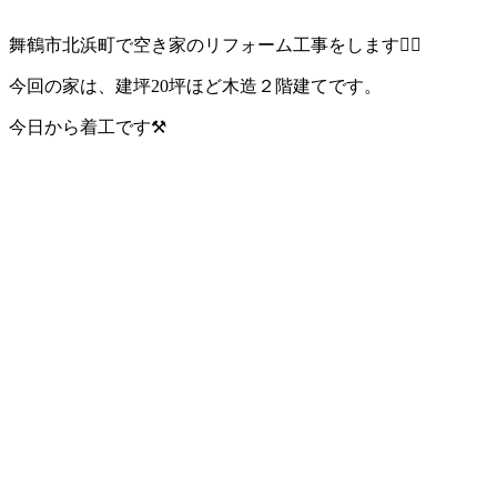
舞鶴市北浜町で空き家のリフォーム工事をします👷‍♂️
今回の家は、建坪20坪ほど木造２階建てです。
今日から着工です⚒