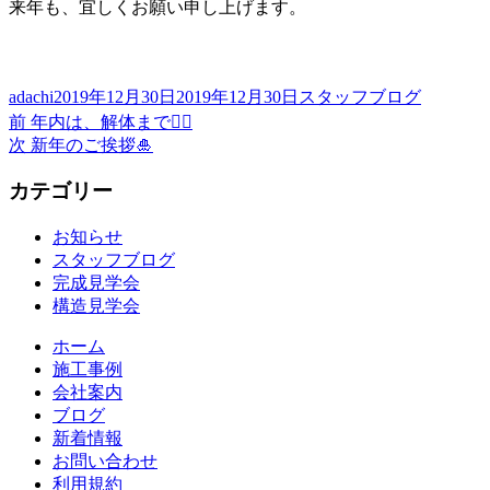
来年も、宜しくお願い申し上げます。
投
投
カ
adachi
2019年12月30日
2019年12月30日
スタッフブログ
稿
前
稿
テ
投
前
年内は、解体まで👷‍♂️
者
の
日:
ゴ
次
次
新年のご挨拶🎍
稿
投
リ
の
稿:
ー
カテゴリー
投
ナ
稿:
ビ
お知らせ
スタッフブログ
ゲ
完成見学会
ー
構造見学会
シ
ホーム
ョ
施工事例
会社案内
ン
ブログ
新着情報
お問い合わせ
利用規約