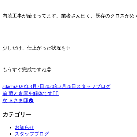
内装工事が始まってます。業者さん曰く、既存のクロスがめく
少しだけ、仕上がった状況を✨
もうすぐ完成ですね😊
投
投
カ
adachi
2020年3月7日
2020年3月26日
スタッフブログ
稿
前
稿
テ
投
前
蔵と倉庫を解体です👷‍♂️
者
の
日:
ゴ
次
次
Ｓさま邸🏠
稿
投
リ
の
稿:
ー
投
ナ
カテゴリー
稿:
ビ
お知らせ
ゲ
スタッフブログ