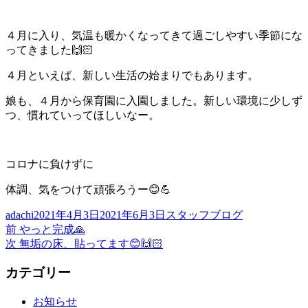
４月に入り、気温も暖かくなってきて過ごしやすい季節にな
ってきました🙌🏻
４月といえば、新しい生活の始まりでもあります。
娘も、４月から保育園に入園しました。新しい環境に少しず
つ、慣れていってほしいなー。
コロナに負けずに
体調、気をつけて頑張ろうー😊💪
投
投
カ
adachi
2021年4月3日
2021年6月3日
スタッフブログ
稿
前
稿
テ
前
やっと完成🙏
投
者
の
次
日:
ゴ
次
無垢の床、貼ってます😊🙌🏻
稿
投
の
リ
カテゴリー
稿:
投
ー
ナ
稿:
ビ
お知らせ