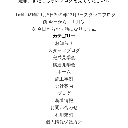
是非、またこちらのブログを見てください☺️
投
投
カ
adachi
2021年11月5日
2021年12月3日
スタッフブログ
投
稿
稿
前
テ
前
今日から１１月🌞
稿
者
日:
次
の
ゴ
次
今日からお世話になります🙇
ナ
の
投
リ
カテゴリー
ビ
投
稿:
ー
お知らせ
ゲ
稿:
スタッフブログ
ー
完成見学会
シ
構造見学会
ョ
ホーム
ン
施工事例
会社案内
ブログ
新着情報
お問い合わせ
利用規約
個人情報保護方針