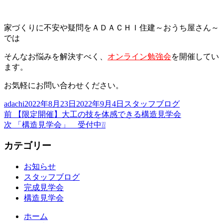
家づくりに不安や疑問をＡＤＡＣＨＩ住建～おうち屋さん～
では
そんなお悩みを解決すべく、
オンライン勉強会
を開催してい
ます。
お気軽にお問い合わせください。
投
投
カ
adachi
2022年8月23日
2022年9月4日
スタッフブログ
稿
前
稿
テ
前
【限定開催】大工の技を体感できる構造見学会
投
者
の
次
日:
ゴ
次
「構造見学会」 受付中❕❕
稿
投
の
リ
カテゴリー
稿:
投
ー
ナ
稿:
ビ
お知らせ
スタッフブログ
ゲ
完成見学会
ー
構造見学会
シ
ホーム