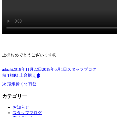
上棟おめでとうございます㊗️
投
投
カ
adachi
2018年11月22日
2019年6月1日
スタッフブログ
稿
前
稿
テ
投
前
T様邸 土台据え🏠
者
の
日:
ゴ
次
稿
次
現場近くで⛩祭
投
リ
の
稿:
ー
ナ
投
カテゴリー
稿:
ビ
お知らせ
ゲ
スタッフブログ