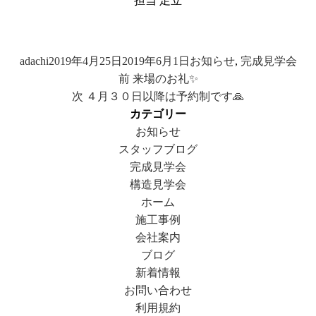
担当 足立
投
投
カ
adachi
2019年4月25日
2019年6月1日
お知らせ
,
完成見学会
投
稿
稿
前
テ
前
来場のお礼✨
稿
者
日:
次
の
ゴ
次
４月３０日以降は予約制です🙏
ナ
の
投
リ
カテゴリー
ビ
投
稿:
ー
お知らせ
ゲ
稿:
スタッフブログ
ー
完成見学会
シ
構造見学会
ョ
ホーム
ン
施工事例
会社案内
ブログ
新着情報
お問い合わせ
利用規約