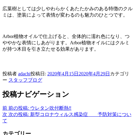
広葉樹としては少しやわらかくあたたかみのある特徴のクル
ミは、塗装によって表情が変わるのも魅力のひとつです。
Arbor
植物オイルで仕上げると、全体的に濡れ色になり、つ
ややかな表情にしあがります。
Arbor
植物オイルにはクルミ
が持つ木目を引き立たせる効果があります。
投稿者
adachi
投稿日:
2020年4月15日
2020年4月29日
カテゴリ
ー
スタッフブログ
投稿ナビゲーション
前
前の投稿:
ウレタン吹付断熱‼️
次
次の投稿:
新型コロナウィルス感染症 予防対策につい
て
カテゴリー